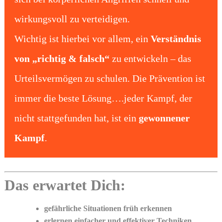
wirkungsvoll zu verteidigen.
Wichtig ist hierbei vor allem, ein
Verständnis
von „richtig & falsch“
zu entwickeln – das
Urteilsvermögen zu schulen. Die Prävention ist
immer die beste Lösung….jeder Kampf, der
nicht stattgefunden hat, ist ein
gewonnener
Kampf
.
Das erwartet Dich:
gefährliche Situationen früh erkennen
erlernen einfacher und effektiver Techniken