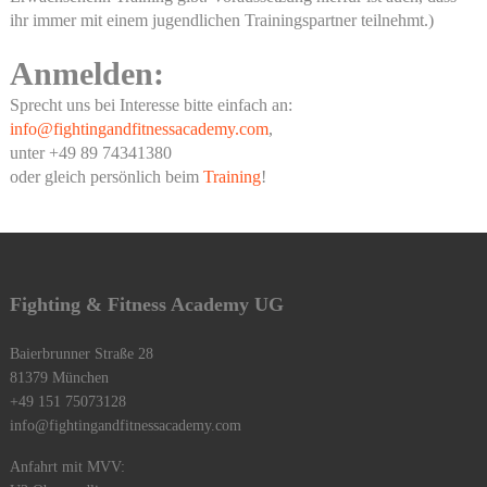
ihr immer mit einem jugendlichen Trainingspartner teilnehmt.)
Anmelden:
Sprecht uns bei Interesse bitte einfach an:
info@fightingandfitnessacademy.com
,
unter +49 89 74341380
oder gleich persönlich beim
Training
!
Fighting & Fitness Academy UG
Baierbrunner Straße 28
81379 München
+49 151 75073128‬
info@fightingandfitnessacademy.com
Anfahrt mit MVV: