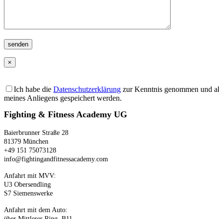
senden
×
Bitte lasse dieses Feld leer.
Ich habe die
Datenschutzerklärung
zur Kenntnis genommen und akz
meines Anliegens gespeichert werden.
Fighting & Fitness Academy UG
Baierbrunner Straße 28
81379 München
+49 151 75073128‬
info@fightingandfitnessacademy.com
Anfahrt mit MVV:
U3 Obersendling
S7 Siemenswerke
Anfahrt mit dem Auto:
über Mittlerer Ring, B11