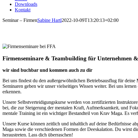
Downloads
Kontakt
Seminar – Firmen
Sabine Hartl
2022-10-09T13:20:13+02:00
KRAV
Firmenseminare & Teambuilding für Unternehmen &
wir sind buchbar und kommen auch zu dir
Bei uns findest du den außergewöhnlichen Betriebsausflug für deine 
Seminaren geben wir unser vielseitiges Wissen weiter. Bei uns lernen
erkennen.
Unsere Selbstverteidigungskurse werden von zertifizierten Instruktor
bei, die zur Steigerung der mentalen Kraft, Aufmerksamkeit, und Foku
mentale Training ist ein wichtiger Bestandteil von Krav Maga. Es ver
Unsere Kurse können zeitlich und inhaltlich auf deine Bedürfnisse a
Maga sowie die verschiedenen Formen der Deeskalation. Du wirst di
heraustreten. Lass dich überraschen!