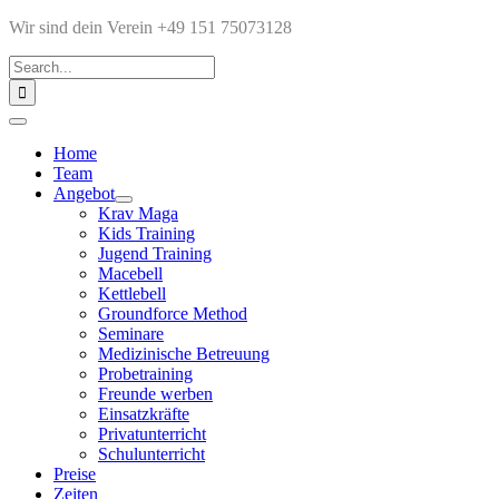
Zum
Wir sind dein Verein +49 151 75073128‬
Inhalt
Suche
springen
nach:
Toggle
Navigation
Home
Team
Angebot
Krav Maga
Kids Training
Jugend Training
Macebell
Kettlebell
Groundforce Method
Seminare
Medizinische Betreuung
Probetraining
Freunde werben
Einsatzkräfte
Privatunterricht
Schulunterricht
Preise
Zeiten