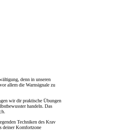
wältigung, denn in unseren
 vor allem die Warnsignale zu
ingen wir dir praktische Übungen
elbstbewusster handeln. Das
ch.
ndlegenden Techniken des Krav
us deiner Komfortzone