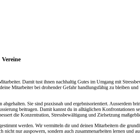
 MAGA FIRMENSEMINAR
 Vereine
Mitarbeiter. Damit tust ihnen nachhaltig Gutes im Umgang mit Stressbe
 deine Mitarbeiter bei drohender Gefahr handlungsfähig zu bleiben und
en abgehalten. Sie sind praxisnah und ergebnisorientiert. Ausserdem br
ssierung beitragen. Damit kannst du in alltäglichen Konfrontationen s
bessert die Konzentration, Stressbewältigung und Zielsetzung maßgebli
bgestimmt werden. Wir vermitteln dir und deinen Mitarbeitern die gru
ch nicht nur auspowern, sondern auch zusammenarbeiten lernen und a